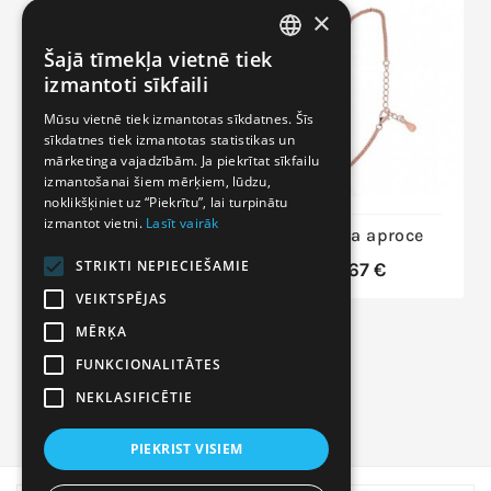
Nav Noliktavā
×
Šajā tīmekļa vietnē tiek
LITHUANIAN
izmantoti sīkfaili
LATVIAN
Mūsu vietnē tiek izmantotas sīkdatnes. Šīs
sīkdatnes tiek izmantotas statistikas un
RUSSIAN
mārketinga vajadzībām. Ja piekrītat sīkfailu
ENGLISH
izmantošanai šiem mērķiem, lūdzu,
noklikšķiniet uz “Piekrītu”, lai turpinātu
izmantot vietni.
Lasīt vairāk
Sudraba aproce
Sudraba aproce
2600309(PRh-
STRIKTI NEPIECIEŠAMIE
51,67 €
Gr)_AM, Sudrabs
VEIKTSPĒJAS
925°, rodijs
(pārklājums),
MĒRĶA
Ametists
FUNKCIONALITĀTES
215,51 €
NEKLASIFICĒTIE
PIEKRIST VISIEM