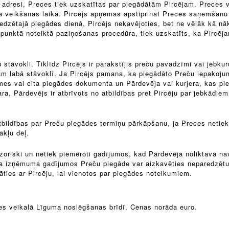
o adresi, Preces tiek uzskatītas par piegādātām Pircējam. Preces 
a veikšanas laikā. Pircējs apņemas apstiprināt Preces saņemšanu
edzētajā piegādes dienā, Pircējs nekavējoties, bet ne vēlāk kā n
punktā noteiktā paziņošanas procedūra, tiek uzskatīts, ka Pircēja
 stāvokli. Tiklīdz Pircējs ir parakstījis preču pavadzīmi vai jebk
 labā stāvoklī. Ja Pircējs pamana, ka piegādāto Preču iepakojums 
mes vai cita piegādes dokumenta un Pārdevēja vai kurjera, kas pi
ra, Pārdevējs ir atbrīvots no atbildības pret Pircēju par jebkādi
tbildības par Preču piegādes termiņu pārkāpšanu, ja Preces netiek
ākļu dēļ.
vizoriski un netiek piemēroti gadījumos, kad Pārdevēja noliktavā n
, ka izņēmuma gadījumos Preču piegāde var aizkavēties neparedzēt
ies ar Pircēju, lai vienotos par piegādes noteikumiem.
stes veikalā Līguma noslēgšanas brīdī. Cenas norāda euro.