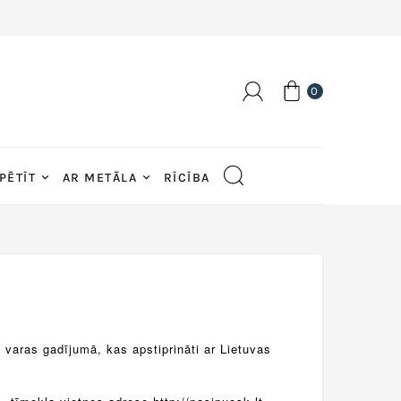
0
PĒTĪT
AR METĀLA
RĪCĪBA
 varas gadījumā, kas apstiprināti ar Lietuvas