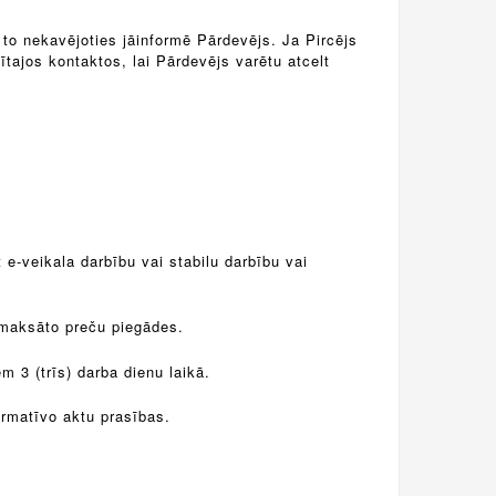
to nekavējoties jāinformē Pārdevējs. Ja Pircējs
tajos kontaktos, lai Pārdevējs varētu atcelt
 e-veikala darbību vai stabilu darbību vai
apmaksāto preču piegādes.
m 3 (trīs) darba dienu laikā.
ormatīvo aktu prasības.