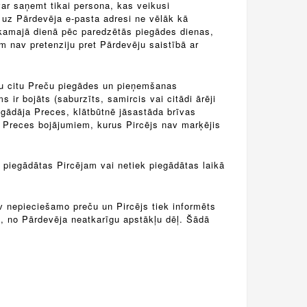
var saņemt tikai persona, kas veikusi
 uz Pārdevēja e-pasta adresi ne vēlāk kā
ākamajā dienā pēc paredzētās piegādes dienas,
m nav pretenziju pret Pārdevēju saistībā ar
uru citu Preču piegādes un pieņemšanas
ir bojāts (saburzīts, samircis vai citādi ārēji
egādāja Preces, klātbūtnē jāsastāda brīvas
em Preces bojājumiem, kurus Pircējs nav marķējis
 piegādātas Pircējam vai netiek piegādātas laikā
av nepieciešamo preču un Pircējs tiek informēts
u, no Pārdevēja neatkarīgu apstākļu dēļ. Šādā