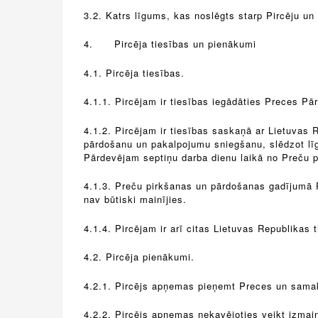
3.2. Katrs līgums, kas noslēgts starp Pircēju un
4.
Pircēja tiesības un pienākumi
4.1. Pircēja tiesības.
4.1.1. Pircējam ir tiesības iegādāties Preces P
4.1.2. Pircējam ir tiesības saskaņā ar Lietuvas
pārdošanu un pakalpojumu sniegšanu, slēdzot līg
Pārdevējam septiņu darba dienu laikā no Preču 
4.1.3. Preču pirkšanas un pārdošanas gadījumā P
nav būtiski mainījies.
4.1.4. Pircējam ir arī citas Lietuvas Republikas 
4.2. Pircēja pienākumi.
4.2.1. Pircējs apņemas pieņemt Preces un samak
4.2.2. Pircējs apņemas nekavējoties veikt izmaiņa