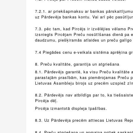
7.2.1. ar priekšapmaksu ar bankas pārskaitījumu
uz Pārdevēja bankas kontu. Vai arī pēc pasūtīj
7.3. pēc tam, kad Pircējs ir izvēlējies vēlamo P
izsniegts Pircējam Preču nosūtīšanas dienā pa e
daudzumu, piešķiramās atlaides un preču galīgo 
7.4 Piegādes cenu e-veikala sistēma aprēķina g
8. Preču kvalitāte, garantija un atgriešana
8.1. Pārdevējs garantē, ka visu Preču kvalitāte a
parastajām prasībām, kas piemērojamas Preču pār
Lietuvas Asambleju birojs uz precēm uzspiež zī
8.2. Pārdevējs nav atbildīgs par to, ka tiešsaist
Pircēja dēļ.
Pircēja izmantotā displeja īpašības.
8.3. Uz Pārdevēja precēm attiecas Lietuvas Repub
8.4. Preču atgriešana un apmaiņa notiek saskaņ