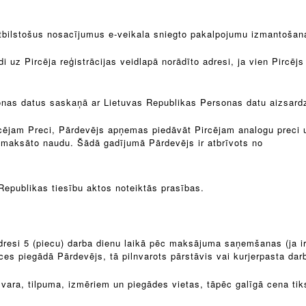
tbilstošus nosacījumus e-veikala sniegto pakalpojumu izmantošana
 uz Pircēja reģistrācijas veidlapā norādīto adresi, ja vien Pircēj
onas datus saskaņā ar Lietuvas Republikas Personas datu aizsard
rcējam Preci, Pārdevējs apņemas piedāvāt Pircējam analogu preci u
amaksāto naudu. Šādā gadījumā Pārdevējs ir atbrīvots no
Republikas tiesību aktos noteiktās prasības.
adresi 5 (piecu) darba dienu laikā pēc maksājuma saņemšanas (ja i
es piegādā Pārdevējs, tā pilnvarots pārstāvis vai kurjerpasta dar
vara, tilpuma, izmēriem un piegādes vietas, tāpēc galīgā cena tik