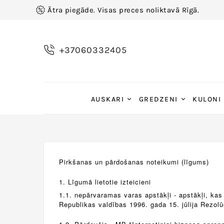
Ātra piegāde. Visas preces noliktavā Rīgā.
+37060332405
AUSKARI
GREDZENI
KULONI
Pirkšanas un pārdošanas noteikumi (līgums)
1. Līgumā lietotie izteicieni
1.1. nepārvaramas varas apstākļi - apstākļi, ka
Republikas valdības 1996. gada 15. jūlija Rezolū