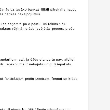
šanās uz tuvāko bankas filiāli pārskaita naudu
tes bankas pakalpojumus.
, kas saņemts pa e-pastu, un rēķins tiek
pmaksas rēķinā norāda izvēlētās preces, preču
andartiem, vai, ja šādu standartu nav, atbilst
, iepakojums ir nebojāts un glīti iepakots.
ilst faktiskajam preču izmēram, formai un krāsai
usta rīkojuma Nr. 258 "Preču pārdošana un