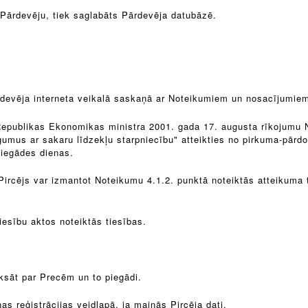
 Pārdevēju, tiek saglabāts Pārdevēja datubāzē.
ārdevēja interneta veikalā saskaņā ar Noteikumiem un nosacījumie
 Republikas Ekonomikas ministra 2001. gada 17. augusta rīkojumu 
umus ar sakaru līdzekļu starpniecību" atteikties no pirkuma-pārdoš
piegādes dienas.
ircējs var izmantot Noteikumu 4.1.2. punktā noteiktās atteikuma t
tiesību aktos noteiktās tiesības.
sāt par Precēm un to piegādi.
s reģistrācijas veidlapā, ja mainās Pircēja dati.