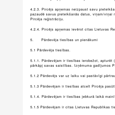
4.2.3. Pircējs apņemas neizpaust savu pieteikša
pazaudē savus pieteikšanās datus, viņam/viņai ne
Pircēja reģistrāciju.
4.2.4. Pircējs apņemas ievērot citas Lietuvas Re
5.
Pārdevēja tiesības un pienākumi
5.1 Pārdevēja tiesības.
5.1.1. Pārdevējam ir tiesības ierobežot, apturēt 
pārkāpj savas saistības. Izņēmuma gadījumos Pārd
5.1.2 Pārdevējs var uz laiku vai pastāvīgi pārtr
5.1.3 Pārdevējam ir tiesības atcelt Pircēja pasū
5.1.4. Pārdevējam ir tiesības jebkurā laikā main
5.1.5 Pārdevējam ir citas Lietuvas Republikas ti