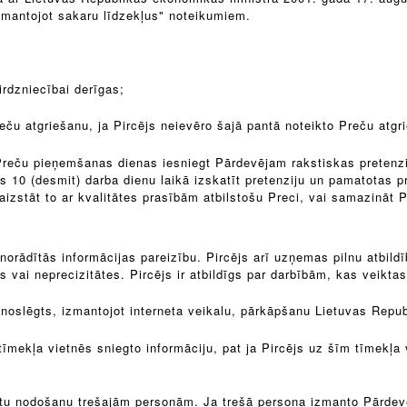
izmantojot sakaru līdzekļus" noteikumiem.
tirdzniecībai derīgas;
eču atgriešanu, ja Pircējs neievēro šajā pantā noteikto Preču atgr
no Preču pieņemšanas dienas iesniegt Pārdevējam rakstiskas preten
10 (desmit) darba dienu laikā izskatīt pretenziju un pamatotas p
 aizstāt to ar kvalitātes prasībām atbilstošu Preci, vai samazināt 
pā norādītās informācijas pareizību. Pircējs arī uzņemas pilnu atbil
s vai neprecizitātes. Pircējs ir atbildīgs par darbībām, kas veiktas
 noslēgts, izmantojot interneta veikalu, pārkāpšanu Lietuvas Republ
īmekļa vietnēs sniegto informāciju, pat ja Pircējs uz šīm tīmekļa 
 datu nodošanu trešajām personām. Ja trešā persona izmanto Pārdev