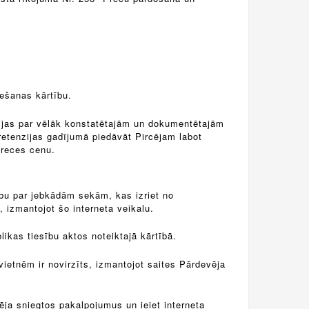
iešanas kārtību.
zijas par vēlāk konstatētajām un dokumentētajām
retenzijas gadījumā piedāvāt Pircējam labot
Preces cenu.
dību par jebkādām sekām, kas izriet no
, izmantojot šo interneta veikalu.
ikas tiesību aktos noteiktajā kārtībā.
vietnēm ir novirzīts, izmantojot saites Pārdevēja
ēja sniegtos pakalpojumus un ieiet interneta