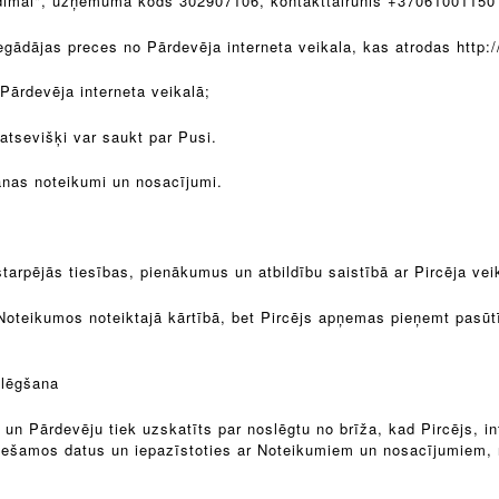
ndimai", uzņēmuma kods 302907106, kontakttālrunis +37061001150 ,
 iegādājas preces no Pārdevēja interneta veikala, kas atrodas http:/
 Pārdevēja interneta veikalā;
atsevišķi var saukt par Pusi.
anas noteikumi un nosacījumi.
arpējās tiesības, pienākumus un atbildību saistībā ar Pircēja vei
Noteikumos noteiktajā kārtībā, bet Pircējs apņemas pieņemt pasū
slēgšana
un Pārdevēju tiek uzskatīts par noslēgtu no brīža, kad Pircējs, in
eciešamos datus un iepazīstoties ar Noteikumiem un nosacījumiem,