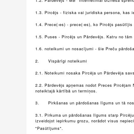
1.2. Pārdevējs - MB "Internetiniai biznesa spre
1.3. Pircējs - fiziska vai juridiska persona, kas
1.4. Prece(-es) - prece(-es), ko Pircējs pasūtījis
1.5. Puses - Pircējs un Pārdevējs. Katru no tām 
1.6. noteikumi un nosacījumi - šie Preču pārdoš
2.
Vispārīgi noteikumi
2.1. Noteikumi nosaka Pircēja un Pārdevēja savst
2.2. Pārdevējs apņemas nodot Preces Pircējam 
noteiktajā kārtībā un termiņos.
3.
Pirkšanas un pārdošanas līgums un tā no
3.1. Pirkuma un pārdošanas līgums starp Pircēju 
izveidojot iepirkumu grozu, norādot visus nepi
"Pasūtījums".