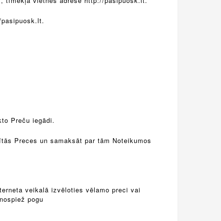
 tīmekļa vietnes adrese http://pasipuosk.lt.
/pasipuosk.lt.
kto Preču iegādi.
tītās Preces un samaksāt par tām Noteikumos
terneta veikalā izvēloties vēlamo preci vai
 nospiež pogu