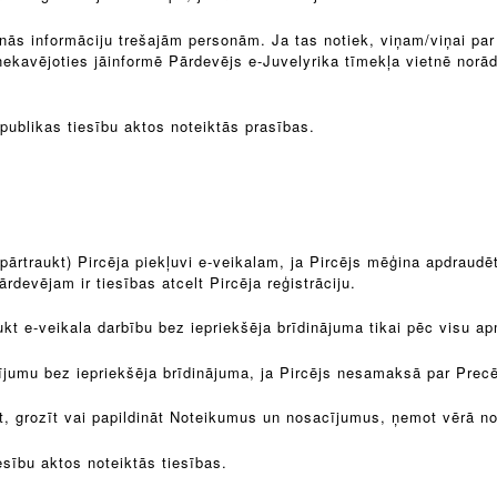
nās informāciju trešajām personām. Ja tas notiek, viņam/viņai par 
kavējoties jāinformē Pārdevējs e-Juvelyrika tīmekļa vietnē norādī
publikas tiesību aktos noteiktās prasības.
(pārtraukt) Pircēja piekļuvi e-veikalam, ja Pircējs mēģina apdraudēt
evējam ir tiesības atcelt Pircēja reģistrāciju.
aukt e-veikala darbību bez iepriekšēja brīdinājuma tikai pēc visu 
tījumu bez iepriekšēja brīdinājuma, ja Pircējs nesamaksā par Precē
īt, grozīt vai papildināt Noteikumus un nosacījumus, ņemot vērā n
esību aktos noteiktās tiesības.