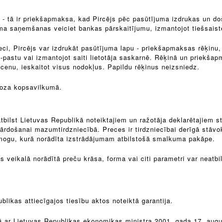
 - tā ir priekšapmaksa, kad Pircējs pēc pasūtījuma izdrukas un do
uma saņemšanas veiciet bankas pārskaitījumu, izmantojot tiešsais
reci, Pircējs var izdrukāt pasūtījuma lapu - priekšapmaksas rēķinu
-pastu vai izmantojot saiti lietotāja saskarnē. Rēķinā un priekša
cenu, ieskaitot visus nodokļus. Papildu rēķinus neizsniedz.
roza kopsavilkumā.
tbilst Lietuvas Republikā noteiktajiem un ražotāja deklarētajiem st
došanai mazumtirdzniecībā. Preces ir tirdzniecībai derīgā stāvoklī
mogu, kurā norādīta izstrādājumam atbilstošā smalkuma pakāpe.
es veikalā norādītā preču krāsa, forma vai citi parametri var neatb
likas attiecīgajos tiesību aktos noteiktā garantija.
ā ar Lietuvas Republikas ekonomikas ministra 2001. gada 17. aug