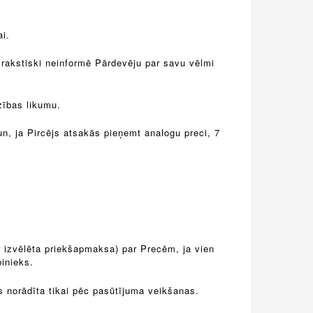
i.
s rakstiski neinformē Pārdevēju par savu vēlmi
zības likumu.
n, ja Pircējs atsakās pieņemt analogu preci, 7
r izvēlēta priekšapmaksa) par Precēm, ja vien
binieks.
s norādīta tikai pēc pasūtījuma veikšanas.