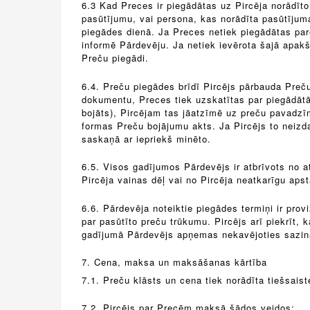
6.3 Kad Preces ir piegādātas uz Pircēja norādīt
pasūtījumu, vai persona, kas norādīta pasūtījum
piegādes dienā. Ja Preces netiek piegādātas par
informē Pārdevēju. Ja netiek ievērota šajā apakš
Preču piegādi.
6.4. Preču piegādes brīdī Pircējs pārbauda Preču
dokumentu, Preces tiek uzskatītas par piegādātām
bojāts), Pircējam tas jāatzīmē uz preču pavadzī
formas Preču bojājumu akts. Ja Pircējs to neizda
saskaņā ar iepriekš minēto.
6.5. Visos gadījumos Pārdevējs ir atbrīvots no a
Pircēja vainas dēļ vai no Pircēja neatkarīgu apst
6.6. Pārdevēja noteiktie piegādes termiņi ir pro
par pasūtīto preču trūkumu. Pircējs arī piekrīt
gadījumā Pārdevējs apņemas nekavējoties sazināt
7. Cena, maksa un maksāšanas kārtība
7.1. Preču klāsts un cena tiek norādīta tiešsai
7.2. Pircējs par Precēm maksā šādos veidos: