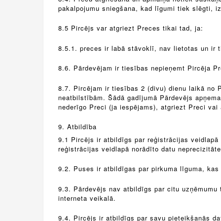
pakalpojumu sniegšana, kad līgumi tiek slēgti, 
8.5 Pircējs var atgriezt Preces tikai tad, ja:
8.5.1. preces ir labā stāvoklī, nav lietotas un ir 
8.6. Pārdevējam ir tiesības nepieņemt Pircēja Pr
8.7. Pircējam ir tiesības 2 (divu) dienu laikā 
neatbilstībām. Šādā gadījumā Pārdevējs apņemas 
nederīgo Preci (ja iespējams), atgriezt Preci vai
9. Atbildība
9.1 Pircējs ir atbildīgs par reģistrācijas veidla
reģistrācijas veidlapā norādīto datu neprecizitāte
9.2. Puses ir atbildīgas par pirkuma līguma, kas
9.3. Pārdevējs nav atbildīgs par citu uzņēmumu t
interneta veikalā.
9.4. Pircējs ir atbildīgs par savu pieteikšanās