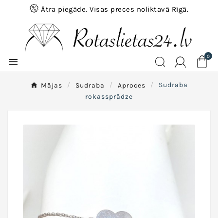
Ātra piegāde. Visas preces noliktavā Rīgā.
0

Mājas
Sudraba
Aproces
Sudraba
rokassprādze