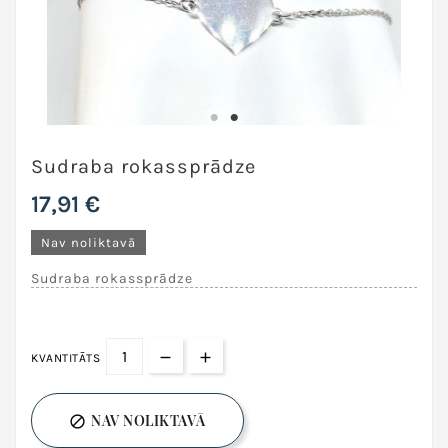
Sudraba rokassprādze
17,91 €
Nav noliktavā
Sudraba rokassprādze
KVANTITĀTS
NAV NOLIKTAVĀ
