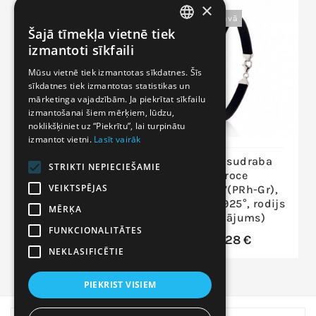
×
Nav Noliktavā
Šajā tīmekļa vietnē tiek
LITHUANIAN
izmantoti sīkfaili
LATVIAN
Mūsu vietnē tiek izmantotas sīkdatnes. Šīs
sīkdatnes tiek izmantotas statistikas un
RUSSIAN
mārketinga vajadzībām. Ja piekrītat sīkfailu
ENGLISH
izmantošanai šiem mērķiem, lūdzu,
noklikšķiniet uz “Piekrītu”, lai turpinātu
izmantot vietni.
Lasīt vairāk
Sudraba aproce
Vīriešu sudraba
STRIKTI NEPIECIEŠAMIE
aproce
220,69 €
VEIKTSPĒJAS
2600297(PRh-Gr),
Sudrabs 925°, rodijs
MĒRĶA
(pārklājums)
FUNKCIONALITĀTES
53,28 €
NEKLASIFICĒTIE
PIEKRIST VISIEM