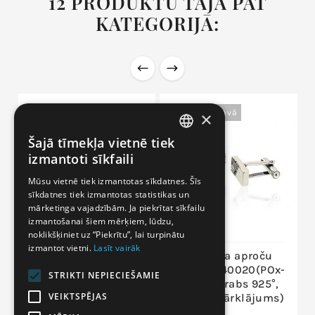
12 PRODUKTU TAJĀ PAT
KATEGORIJĀ:
Nav Noliktavā
Nav Noliktavā
×
Šajā tīmekļa vietnē tiek
LITHUANIAN
izmantoti sīkfaili
LATVIAN
Mūsu vietnē tiek izmantotas sīkdatnes. Šīs
sīkdatnes tiek izmantotas statistikas un
RUSSIAN
mārketinga vajadzībām. Ja piekrītat sīkfailu
ENGLISH
izmantošanai šiem mērķiem, lūdzu,
noklikšķiniet uz “Piekrītu”, lai turpinātu
izmantot vietni.
Lasīt vairāk
Sudraba aproču
Sudraba aproču
pogas 2940019(POx-
pogas 2940020(POx-
STRIKTI NEPIECIEŠAMIE
Bk), Sudrabs 925°,
Bk), Sudrabs 925°,
VEIKTSPĒJAS
oksids (pārklājums)
oksids (pārklājums)