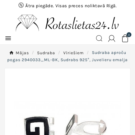
Ātra piegāde. Visas preces noliktavā Rīgā.
0

Mājas
Sudraba
Vīriešiem
Sudraba aproču
pogas 2940033_ML-BK, Sudrabs 925°, Juvelieru emalja