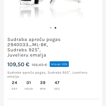
Sudraba aproču pogas
2940033_ML-BK,
Sudrabs 925°,
Juvelieru emalja
109,50 €
156,43 €
Ietaupi 30%
Sudraba aproču pogas, Sudrabs 925°, Juvelieru
emalja .
24
01
39
47
DAY
HOUR
MIN
SEC