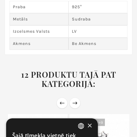
Praba
925°
Metāls
Sudraba
Izcelsmes Valsts
LV
Akmens
Be Akmens
12 PRODUKTU TAJĀ PAT
KATEGORIJĀ:
Nav Noliktavā
Nav Noliktavā
×
Šajā tīmekļa vietnē tiek