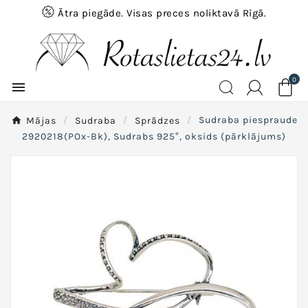
Ātra piegāde. Visas preces noliktavā Rīgā.
0

Mājas
Sudraba
Sprādzes
Sudraba piespraude
2920218(POx-Bk), Sudrabs 925°, oksids (pārklājums)