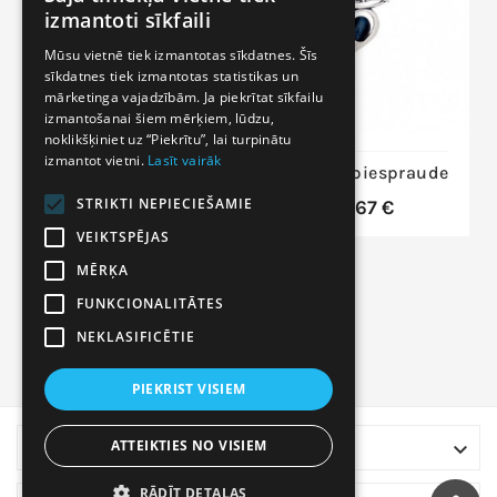
LITHUANIAN
izmantoti sīkfaili
LATVIAN
Mūsu vietnē tiek izmantotas sīkdatnes. Šīs
sīkdatnes tiek izmantotas statistikas un
RUSSIAN
mārketinga vajadzībām. Ja piekrītat sīkfailu
ENGLISH
izmantošanai šiem mērķiem, lūdzu,
noklikšķiniet uz “Piekrītu”, lai turpinātu
izmantot vietni.
Lasīt vairāk
Sudraba piespraude
Sudraba piespraude
2920209(POx-
STRIKTI NEPIECIEŠAMIE
44,67 €
Bk)_JA-Y, Sudrabs
VEIKTSPĒJAS
925°, oksids
(pārklājums), Jašma
MĒRĶA
221,56 €
FUNKCIONALITĀTES
NEKLASIFICĒTIE
PIEKRIST VISIEM
ATTEIKTIES NO VISIEM

VEIKALA INFORMĀCIJA
RĀDĪT DETAĻAS