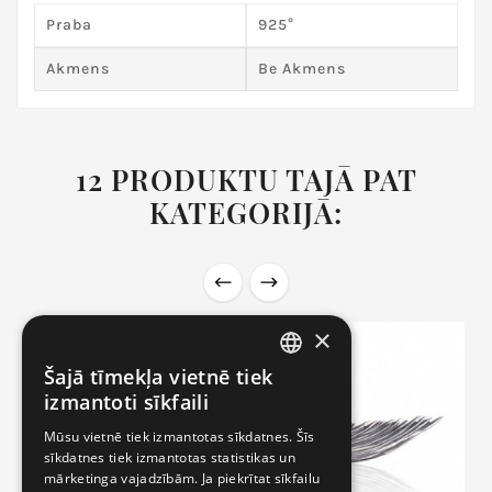
Praba
925°
Akmens
Be Akmens
12 PRODUKTU TAJĀ PAT
KATEGORIJĀ:
×
Nav Noliktavā
-30%
Šajā tīmekļa vietnē tiek
LITHUANIAN
izmantoti sīkfaili
LATVIAN
Mūsu vietnē tiek izmantotas sīkdatnes. Šīs
sīkdatnes tiek izmantotas statistikas un
RUSSIAN
mārketinga vajadzībām. Ja piekrītat sīkfailu