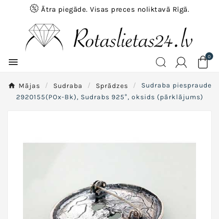
Ātra piegāde. Visas preces noliktavā Rīgā.
0

Mājas
Sudraba
Sprādzes
Sudraba piespraude
2920155(POx-Bk), Sudrabs 925°, oksids (pārklājums)