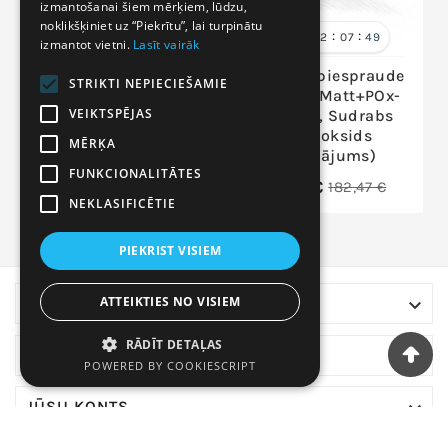
ENGLISH
izmantošanai šiem mērķiem, lūdzu,
noklikšķiniet uz “Piekrītu”, lai turpinātu
:
:
:

22
12
07
49
izmantot vietni.
Lasīt vairāk
Sudraba piespraude
Sudraba piespraude
STRIKTI NEPIECIEŠAMIE
2920213(Matt+POx-
2920019(Matt+POx-
VEIKTSPĒJAS
MattBk)_AG-BR,
MattBk), Sudrabs
Sudrabs 925°, oksids
925°, oksids
MĒRĶA
(pārklājums), Ahāts
(pārklājums)
FUNKCIONALITĀTES
55,07 €
127,73 €
182,47 €
NEKLASIFICĒTIE
PIEKRIST VISIEM
ATTEIKTIES NO VISIEM

VEIKALA INFORMĀCIJA
RĀDĪT DETAĻAS

UZŅĒMUMS
POWERED BY COOKIESCRIPT

JŪSU KONTS