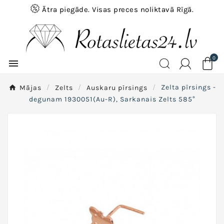
Ātra piegāde. Visas preces noliktavā Rīgā.
0

Mājas
Zelts
Auskaru pīrsings
Zelta pīrsings -
degunam 1930051(Au-R), Sarkanais Zelts 585°