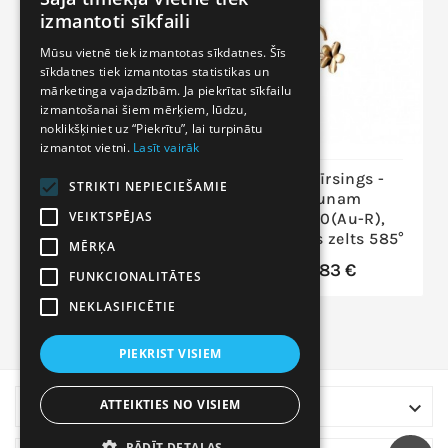
LITHUANIAN
izmantoti sīkfaili
LATVIAN
Mūsu vietnē tiek izmantotas sīkdatnes. Šīs
sīkdatnes tiek izmantotas statistikas un
RUSSIAN
mārketinga vajadzībām. Ja piekrītat sīkfailu
ENGLISH
izmantošanai šiem mērķiem, lūdzu,
noklikšķiniet uz “Piekrītu”, lai turpinātu
izmantot vietni.
Lasīt vairāk
Zelta pīrsings -
Zelta pīrsings -
STRIKTI NEPIECIEŠAMIE
degunam
degunam
VEIKTSPĒJAS
1930044(Au-R)_CZ,
1930030(Au-R),
Sarkanais Zelts
Sarkanais zelts 585°
MĒRĶA
585°, Cirkoni
29,83 €
FUNKCIONALITĀTES
34,93 €
NEKLASIFICĒTIE
PIEKRIST VISIEM
ATTEIKTIES NO VISIEM

VEIKALA INFORMĀCIJA
RĀDĪT DETAĻAS