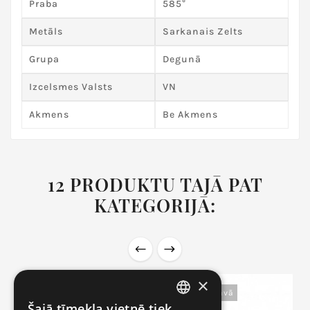
Praba
585°
Metāls
Sarkanais Zelts
Grupa
Degunā
Izcelsmes Valsts
VN
Akmens
Be Akmens
12 PRODUKTU TAJĀ PAT
KATEGORIJĀ:
×
Nav Noliktavā
Nav Noliktavā
Šajā tīmekļa vietnē tiek