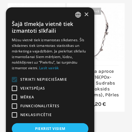
Nav Noliktavā
Nav Noliktavā
×
Šajā tīmekļa vietnē tiek
LITHUANIAN
izmantoti sīkfaili
LATVIAN
Mūsu vietnē tiek izmantotas sīkdatnes. Šīs
sīkdatnes tiek izmantotas statistikas un
RUSSIAN
mārketinga vajadzībām. Ja piekrītat sīkfailu
ENGLISH
izmantošanai šiem mērķiem, lūdzu,
noklikšķiniet uz “Piekrītu”, lai turpinātu
izmantot vietni.
Lasīt vairāk
Sudraba aproce
Sudraba aproce
2600316(POx-
STRIKTI NEPIECIEŠAMIE
63,43 €
Bk)_PE, Sudrabs
VEIKTSPĒJAS
925°, oksids
(pārklājums), Pērles
MĒRĶA
105,20 €
FUNKCIONALITĀTES
NEKLASIFICĒTIE
PIEKRIST VISIEM