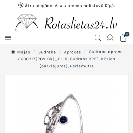
Ātra piegāde. Visas preces noliktavā Rīgā.
0

Mājas
Sudraba
Aproces
Sudraba aproce
2600317(POx-Bk)_PL-B, Sudrabs 925°, oksids
(pārklājums), Perlamutrs