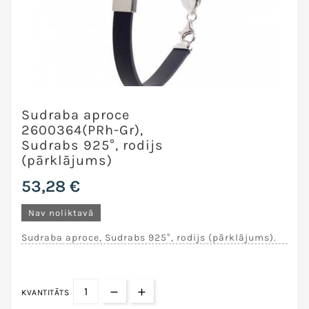
Sudraba aproce
2600364(PRh-Gr),
Sudrabs 925°, rodijs
(pārklājums)
53,28 €
Nav noliktavā
Sudraba aproce, Sudrabs 925°, rodijs (pārklājums).
KVANTITĀTS