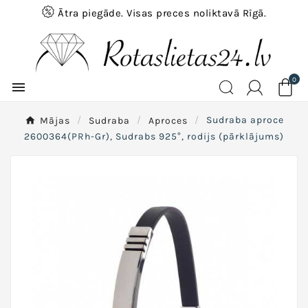
Ātra piegāde. Visas preces noliktavā Rīgā.
0

Mājas
Sudraba
Aproces
Sudraba aproce
2600364(PRh-Gr), Sudrabs 925°, rodijs (pārklājums)