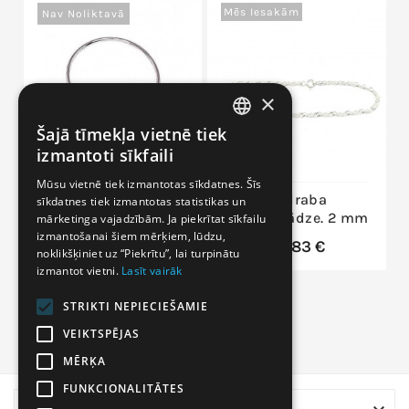
Mēs Iesakām
Nav Noliktavā
×
Šajā tīmekļa vietnē tiek
LITHUANIAN
izmantoti sīkfaili
LATVIAN
Mūsu vietnē tiek izmantotas sīkdatnes. Šīs
Sudraba aproce
Sudraba
sīkdatnes tiek izmantotas statistikas un
RUSSIAN
2600275(PRh-Gr),
rokassprādze. 2 mm
mārketinga vajadzībām. Ja piekrītat sīkfailu
ENGLISH
Sudrabs 925°, rodijs
izmantošanai šiem mērķiem, lūdzu,
22,83 €
(pārklājums)
noklikšķiniet uz “Piekrītu”, lai turpinātu
izmantot vietni.
Lasīt vairāk
141,16 €
STRIKTI NEPIECIEŠAMIE
VEIKTSPĒJAS
MĒRĶA
FUNKCIONALITĀTES
VEIKALA INFORMĀCIJA