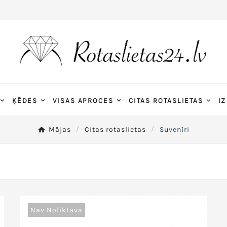
ĶĒDES
VISAS APROCES
CITAS ROTASLIETAS
IZ
Mājas
Citas rotaslietas
Suvenīri
Nav Noliktavā