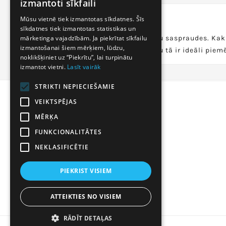
izmantoti sīkfaili
LATVIAN
SUVENĪRI
Mūsu vietnē tiek izmantotas sīkdatnes. Šīs
sīkdatnes tiek izmantotas statistikas un
RUSSIAN
Suvenīri ir sudraba kaklasaišu saspraudes. Kakl
mārketinga vajadzībām. Ja piekrītat sīkfailu
ENGLISH
izmantošanai šiem mērķiem, lūdzu,
Tā nav ierasta rotaslieta, taču tā ir ideāli piem
noklikšķiniet uz “Piekrītu”, lai turpinātu
izmantot vietni.
Lasīt vairāk
STRIKTI NEPIECIEŠAMIE
VEIKTSPĒJAS
VEIKALA INFORMĀCIJA
MĒRĶA
Metalo g. 7
location_on
02190 Vilnius
FUNKCIONALITĀTES
Lietuva
NEKLASIFICĒTIE
labi@rotaslietas24.lv
email
+37060332405
PIEKRIST VISIEM
call
ATTEIKTIES NO VISIEM
RĀDĪT DETAĻAS