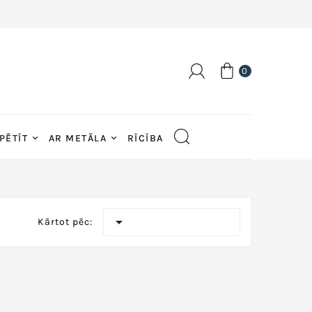
0
PĒTĪT
AR METĀLA
RĪCĪBA

Kārtot pēc: