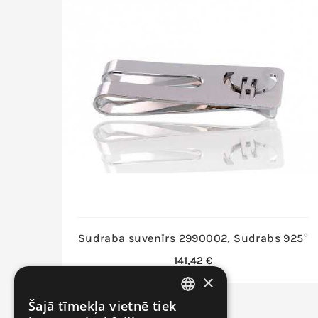
Sudraba suvenīrs 2990002, Sudrabs 925°
Cena
141,42 €
×
Šajā tīmekļa vietnē tiek
LITHUANIAN