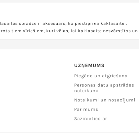
asaites sprādze ir aksesuārs, ko piestiprina kaklasaitei.
ērota tiem vīriešiem, kuri vēlas, lai kaklasaite nesvārstītos un 
UZŅĒMUMS
Piegāde un atgriešana
Personas datu apstrādes
noteikumi
Noteikumi un nosacījumi
Par mums
Sazinieties ar